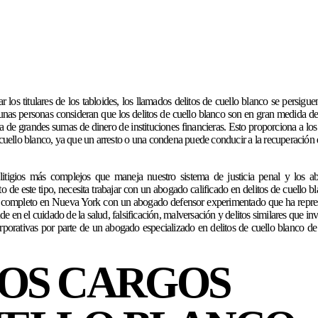
los titulares de los tabloides, los llamados delitos de cuello blanco se persigue
s personas consideran que los delitos de cuello blanco son en gran medida del
a de grandes sumas de dinero de instituciones financieras. Esto proporciona a los 
e cuello blanco, ya que un arresto o una condena puede conducir a la recuperación 
litigios más complejos que maneja nuestro sistema de justicia penal y los a
ito de este tipo, necesita trabajar con un abogado calificado en delitos de cuello b
io completo en Nueva York con un abogado defensor experimentado que ha repr
e en el cuidado de la salud, falsificación, malversación y delitos similares que in
orporativas por parte de un abogado especializado en delitos de cuello blanco de
LOS CARGOS