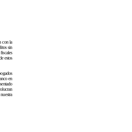
n con la
itos sin
fiscales
de estos
bogados
lanco en
esentado
volucran
 nuestra