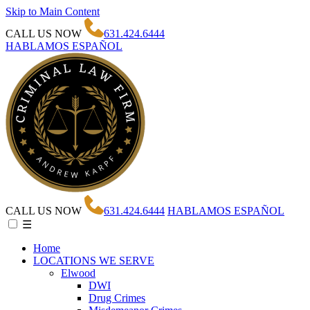
Skip to Main Content
CALL US NOW
631.424.6444
HABLAMOS ESPAÑOL
CALL US NOW
631.424.6444
HABLAMOS ESPAÑOL
☰
Home
LOCATIONS WE SERVE
Elwood
DWI
Drug Crimes