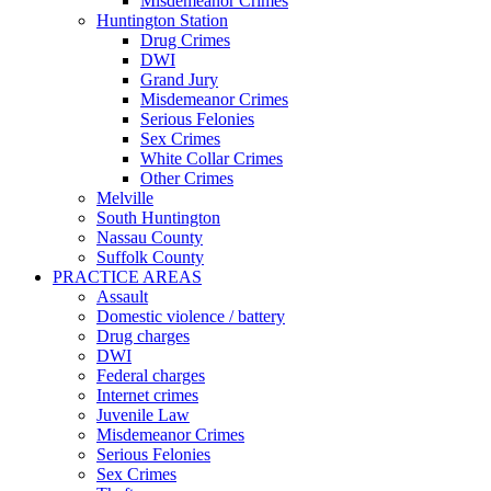
Misdemeanor Crimes
Huntington Station
Drug Crimes
DWI
Grand Jury
Misdemeanor Crimes
Serious Felonies
Sex Crimes
White Collar Crimes
Other Crimes
Melville
South Huntington
Nassau County
Suffolk County
PRACTICE AREAS
Assault
Domestic violence / battery
Drug charges
DWI
Federal charges
Internet crimes
Juvenile Law
Misdemeanor Crimes
Serious Felonies
Sex Crimes