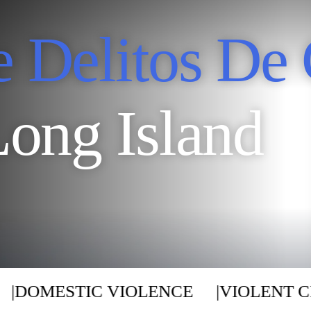
 Delitos De 
ong Island
DOMESTIC VIOLENCE
|
VIOLENT CR