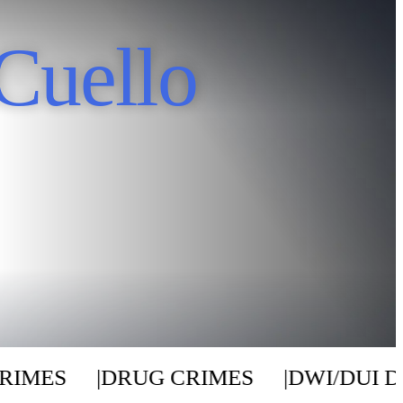
Cuello
IMES
|
DRUG CRIMES
|
DWI/DUI DE