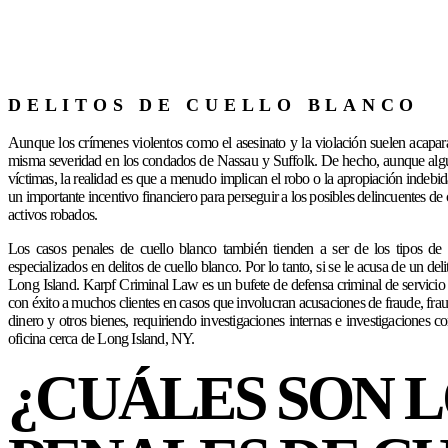
DELITOS DE CUELLO BLANCO
Aunque los crímenes violentos como el asesinato y la violación suelen acaparar 
misma severidad en los condados de Nassau y Suffolk. De hecho, aunque alguna
víctimas, la realidad es que a menudo implican el robo o la apropiación indebid
un importante incentivo financiero para perseguir a los posibles delincuentes d
activos robados.
Los casos penales de cuello blanco también tienden a ser de los tipos de 
especializados en delitos de cuello blanco. Por lo tanto, si se le acusa de un del
Long Island. Karpf Criminal Law es un bufete de defensa criminal de servic
con éxito a muchos clientes en casos que involucran acusaciones de fraude, fraud
dinero y otros bienes, requiriendo investigaciones internas e investigaciones c
oficina cerca de Long Island, NY.
¿CUÁLES SON 